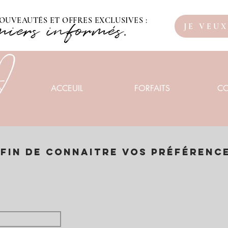
OUVEAUTÉS ET OFFRES EXCLUSIVES :
miers informés.
JE VEU
ACCEUIL
FORFAITS
C
fin de connaitre vos préférenc