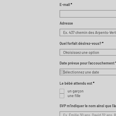
E-mail
Adresse
Quel forfait désirez-vous?
Date prévue pour l'accouchement
O
Le bébé attendu est
*
b
l
un garçon
i
une fille
g
a
t
SVP m'indiquer le nom ainsi que l'â
o
i
r