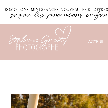
PROMOTIONS, MINI-SÉANCES, NOUVEAUTÉS ET OFFRES 
soyez les premiers info
ACCEUIL