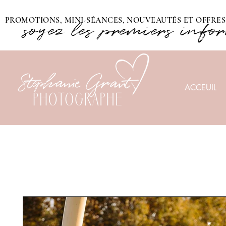
PROMOTIONS, MINI-SÉANCES, NOUVEAUTÉS ET OFFRES 
soyez les premiers info
ACCEUIL