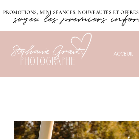
PROMOTIONS, MINI-SÉANCES, NOUVEAUTÉS ET OFFRES 
soyez les premiers info
ACCEUIL