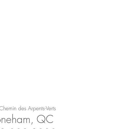
Ch
e
min des Arpents-Verts
on
e
ham, QC