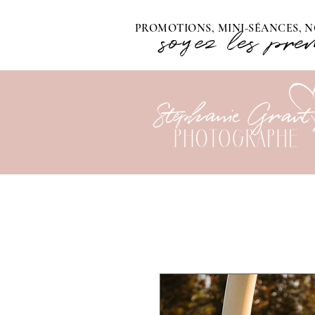
PROMOTIONS, MINI-SÉANCES, N
soyez les pre