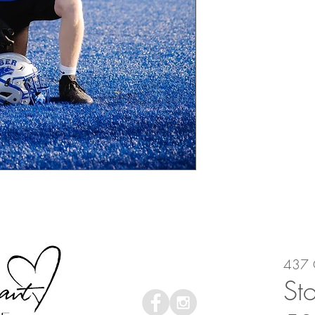
437 
St