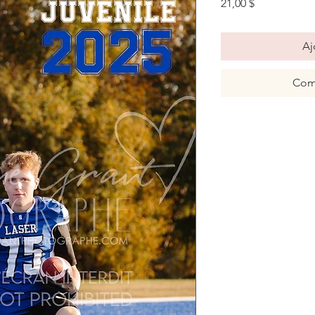
Prix
21,00 $
Aj
Com