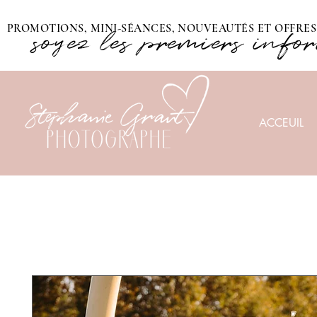
PROMOTIONS, MINI-SÉANCES, NOUVEAUTÉS ET OFFRES 
soyez les premiers info
ACCEUIL