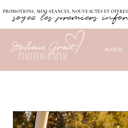
PROMOTIONS, MINI-SÉANCES, NOUVEAUTÉS ET OFFRES 
soyez les premiers info
ACCEUIL