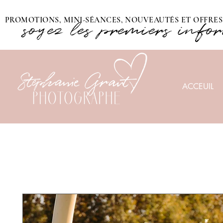
PROMOTIONS, MINI-SÉANCES, NOUVEAUTÉS ET OFFRES 
soyez les premiers info
ACCEUIL