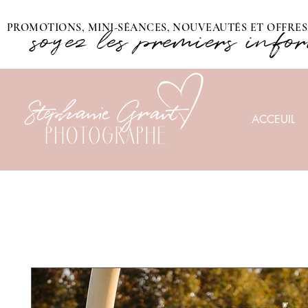
PROMOTIONS, MINI-SÉANCES, NOUVEAUTÉS ET OFFRES 
soyez les premiers info
ACCEUIL