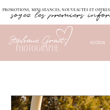
PROMOTIONS, MINI-SÉANCES, NOUVEAUTÉS ET OFFRES 
soyez les premiers info
ACCEUIL