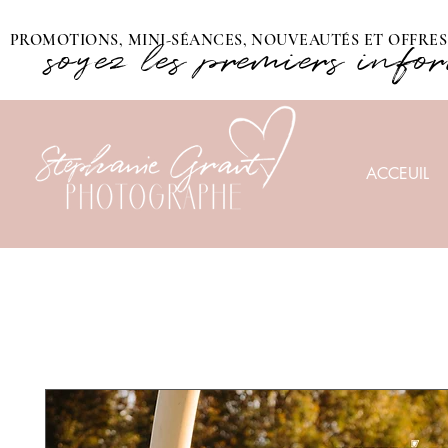
PROMOTIONS, MINI-SÉANCES, NOUVEAUTÉS ET OFFRES 
soyez les premiers info
ACCEUIL