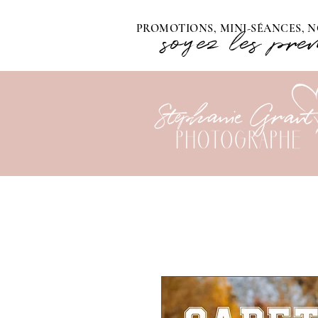
PROMOTIONS, MINI-SÉANCES, N
soyez les pre