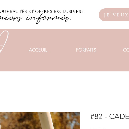
OUVEAUTÉS ET OFFRES EXCLUSIVES :
miers informés.
JE VEU
ACCEUIL
FORFAITS
C
#82 - CAD