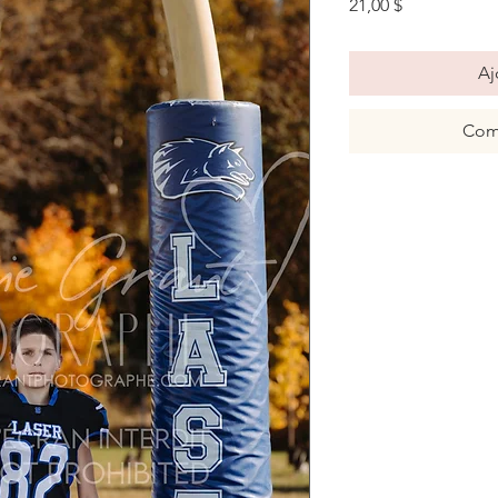
Prix
21,00 $
Aj
Com