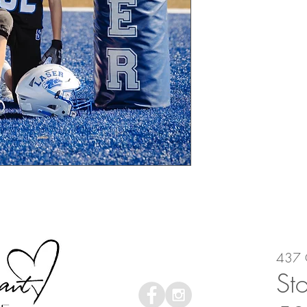
437 
St