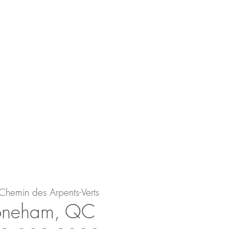
Ch
e
min des Arpents-Verts
on
e
ham, QC