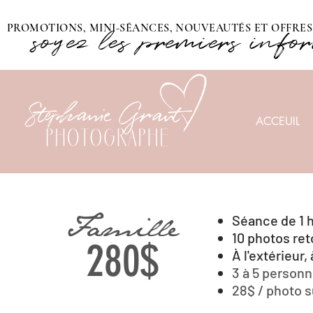
PROMOTIONS, MINI-SÉANCES, NOUVEAUTÉS ET OFFRES 
soyez les premiers info
ACCEUIL
Famille
Séance de 1 
10 photos re
28
0$
À l'extérieur,
3 à 5 person
28$ / photo 