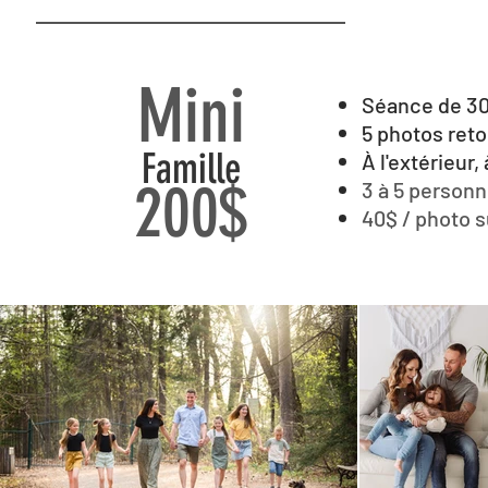
Mini
Séance de 30
5 photos re
Famille
À l'extérieur,
200$
3 à 5 person
40$ / photo 